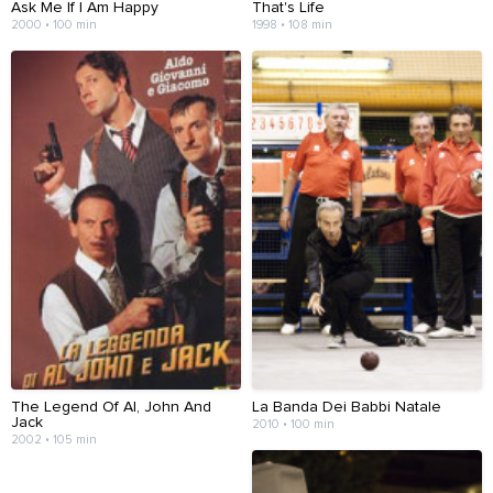
Ask Me If I Am Happy
That's Life
2000 • 100 min
1998 • 108 min
The Legend Of Al, John And
La Banda Dei Babbi Natale
Jack
2010 • 100 min
2002 • 105 min