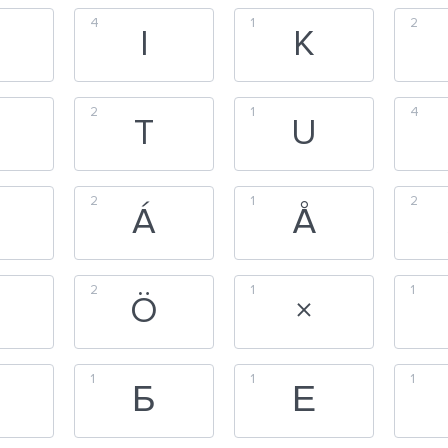
4
1
2
I
K
2
1
4
T
U
2
1
2
Á
Å
2
1
1
Ö
×
1
1
1
Б
Е