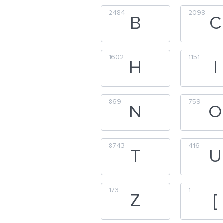
2484
2098
B
C
1602
1151
H
I
869
759
N
O
8743
416
T
U
173
1
Z
[