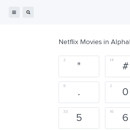
Netflix Movies in Alpha
2
14
"
#
6
2
.
0
33
16
5
6