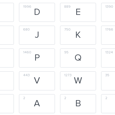
1996
889
1390
D
E
680
750
1766
J
K
1460
95
1324
P
Q
443
1273
35
V
W
2
2
2
A
B