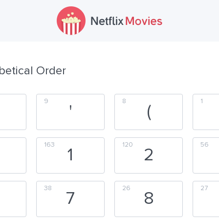
betical Order
9
8
1
'
(
163
120
56
1
2
38
26
27
7
8