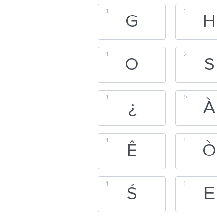
1
1
G
H
1
2
O
S
1
9
¿
À
1
1
Ê
Ò
1
1
Ś
Ε