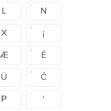
1
L
N
6
X
¡
2
Æ
É
2
Ü
Č
1
Р
‘