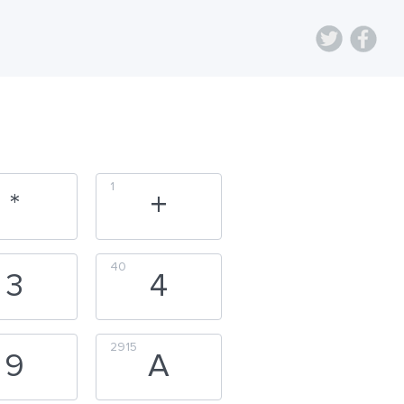
1
*
+
40
3
4
2915
9
A