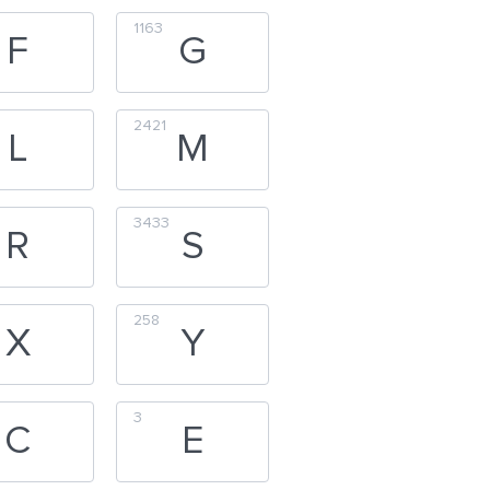
1163
F
G
2421
L
M
3433
R
S
258
X
Y
3
C
E