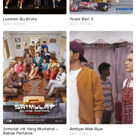
Losmen Bu Broto
Yowis Ben 3
2021 • 109 min
2021 • 113 min
Srimulat: Hil Yang Mustahal –
Ambyar Mak Byar
Babak Pertama
1969 • 0 min